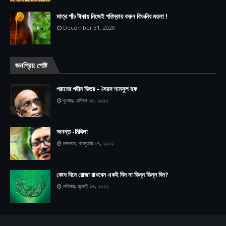
মাত্র পাঁচ টাকায় নিজেই পরিস্কার করুন কিডনির ময়লা !
December 31, 2020
জনপ্রিয় পোষ্ট
পরানের গহীন ভিতর – সৈয়দ শামসুল হক
বুধবার, এপ্রিল ২৫, ২০১২
অনন্ত -মিথিলা
মঙ্গলবার, জানুয়ারি ১৭, ২০১২
কোন দিনে রোজা রাখবেন একই দিন না ভিন্ন ভিন্ন দিন?
শনিবার, জুলাই ১৪, ২০১২