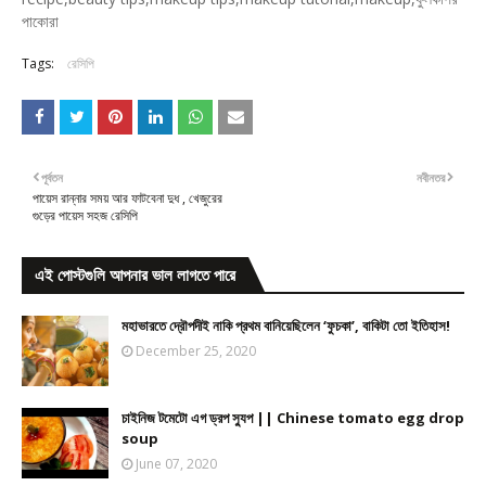
পাকোরা
Tags:
রেসিপি
পূর্বতন
নবীনতর
পায়েস রান্নার সময় আর ফাটবেনা দুধ , খেজুরের
গুড়ের পায়েস সহজ রেসিপি
এই পোস্টগুলি আপনার ভাল লাগতে পারে
মহাভারতে দ্রৌপদীই নাকি প্রথম বানিয়েছিলেন ‘ফুচকা’, বাকিটা তো ইতিহাস!
December 25, 2020
চাইনিজ টমেটো এগ ড্রপ স্যুপ || Chinese tomato egg drop
soup
June 07, 2020