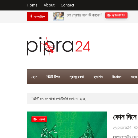
Home
About
Contact
লো প্রেশার হলে কী করবেন?
লাইফস্টাইল
সাম্প্রতিক
ফ্যাশন ইন্ডাস্ট্রির বাঁকবদল
ফ‍্যাশন
হোম
বিউটি টিপস
স্বাস্থ‍্যকথা
ফ্যাশন
বিনোদন
সহজ 
চাঁদ
লেবেল থাকা পোস্টগুলি দেখানো হচ্ছে
কোন দিনে 
রোজা
pipra24
(অপ্রয়োজনীয় কোন 