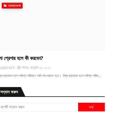
স্বাস্থ‍্যকথা
ো প্রেশার হলে কী করবেন?
pipra24
শনিবার, জানুয়ারি ১৬, ২০২১
ম্ন রক্তচাপ হলে পর্যাপ্ত পরিমাণে পানি পান করতে হবে। নিম্ন রক্তচাপ হলে পর্যাপ্ত পরিম…
সন্ধান করুন