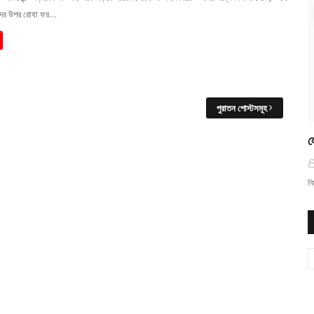
দের উপর রোযা ফর…
পুরাতন পোস্টসমূহ
ল
নি