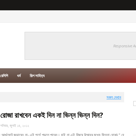
Responsive A
রেসিপি
ধর্ম
শিল্প সাহিত‍্য
সকল দেখান
রোজা রাখবেন একই দিন না ভিন্ন ভিন্ন দিন?
শনিবার, জুলাই ১৪, ২০১২
আর্গুমেন্টে জড়াবেন না- এই শর্তে পড়তে পারেন। চাই না এই বিষয়ে উম্মাহর মধ্যে ফিতনা হোক) “ হে