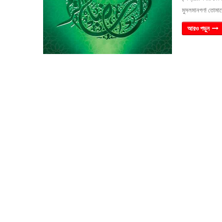
মুসলমানগণ! তোমা
আরও পড়ুন