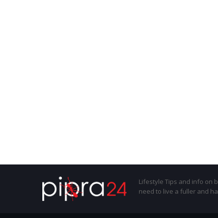
Lifestyle Tips and info on 
need to live a fuller and ha