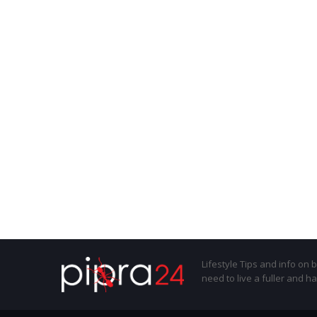
Lifestyle Tips and info on 
need to live a fuller and ha