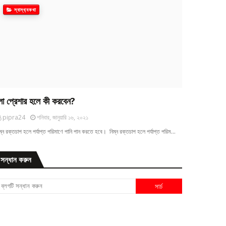
স্বাস্থ‍্যকথা
ো প্রেশার হলে কী করবেন?
pipra24
শনিবার, জানুয়ারি ১৬, ২০২১
ম্ন রক্তচাপ হলে পর্যাপ্ত পরিমাণে পানি পান করতে হবে। নিম্ন রক্তচাপ হলে পর্যাপ্ত পরিম…
সন্ধান করুন