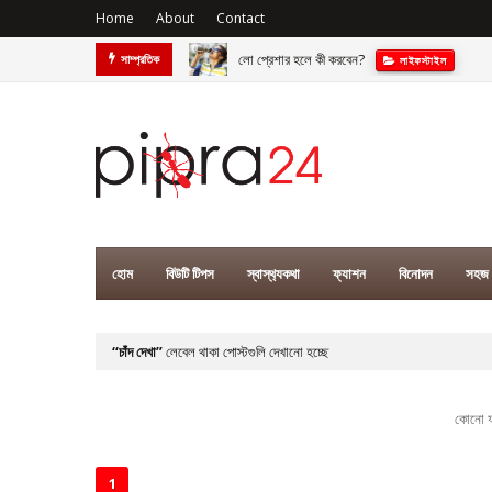
Home
About
Contact
লো প্রেশার হলে কী করবেন?
সাম্প্রতিক
লাইফস্টাইল
ফ্যাশন ইন্ডাস্ট্রির বাঁকবদল
ফ‍্যাশন
হোম
বিউটি টিপস
স্বাস্থ‍্যকথা
ফ্যাশন
বিনোদন
সহজ 
চাঁদ দেখা
লেবেল থাকা পোস্টগুলি দেখানো হচ্ছে
কোনো ফ
1