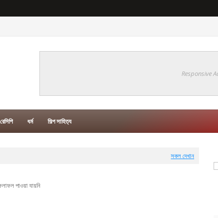
Responsive A
রেসিপি
ধর্ম
শিল্প সাহিত‍্য
সকল দেখান
লাফল পাওয়া যায়নি