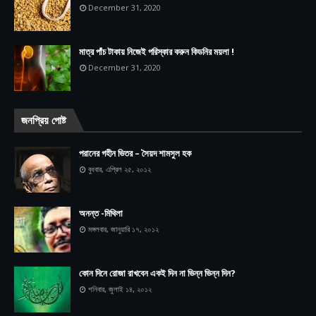
December 31, 2020
মাত্র পাঁচ টাকায় নিজেই পরিস্কার করুন কিডনির ময়লা !
December 31, 2020
জনপ্রিয় পোষ্ট
পরানের গহীন ভিতর – সৈয়দ শামসুল হক
বুধবার, এপ্রিল ২৫, ২০১২
অনন্ত -মিথিলা
মঙ্গলবার, জানুয়ারি ১৭, ২০১২
কোন দিনে রোজা রাখবেন একই দিন না ভিন্ন ভিন্ন দিন?
শনিবার, জুলাই ১৪, ২০১২