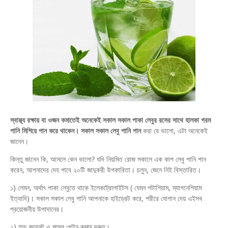
স্বাস্থ্য রক্ষায় বা ওজন কমাতেই অনেকেই সকাল সকাল পাকা লেবুর রসের সাথে হালকা গরম
পানি মিশিয়ে পান করে থাকেন। সকাল সকাল লেবু পানি পান
করা যে ভালো, এটা অনেকেই
জানেন।
কিন্তু জানেন কি, আসলে কেন ভালো? যদি নিয়মিত রোজ সকালে এক কাপ লেবু পানি পান
করেন, আপনাদের দেহ পাবে ২০টি জাদুকরী উপকারিতা। চলুন, জেনে নিই বিস্তারিত।
১) লেমন, অর্থাৎ পাকা লেবুতে থাকে ইলেকট্রোলাইটস ( যেমন পটাশিয়াম, ম্যাগনেশিয়াম
ইত্যাদি)। সকাল সকাল লেবু পানি আপনাকে হাইড্রেট করে, শরীরে যোগান দেয় এইসব
প্রয়োজনীয় উপাদানের।
২) হাড় জয়েনট ও মাসল পেইন কমায় দ্রুত।