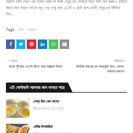
সকালে খালি পেতে এক গ্লাস লেমন বা পাকা লেবুর রস মেশানো উষ্ণ পানি পান করুন। চাইলে
সাথে যোগ করতে পারেন মধু। বড় লেবু হলে ১/২টি ও ছোট হলে একটি লেবুর রস মিশিয়ে
নিন।
Tags:
টিপস
স্বাস্থ‍্য
পূর্বতন
নবীনতর
যাদের পুঁইশাক খেলেই ঘটতে পারে মারাত্মক বিপদ!
কিডনির পাথরের যম পাথরকুচি পাতা, যেভাবে
ব্যবহার করবেন
এই পোস্টগুলি আপনার ভাল লাগতে পারে
সেদ্ধ ডিম কেন খাবেন
January 10, 2021
মেথির উপকারিতা