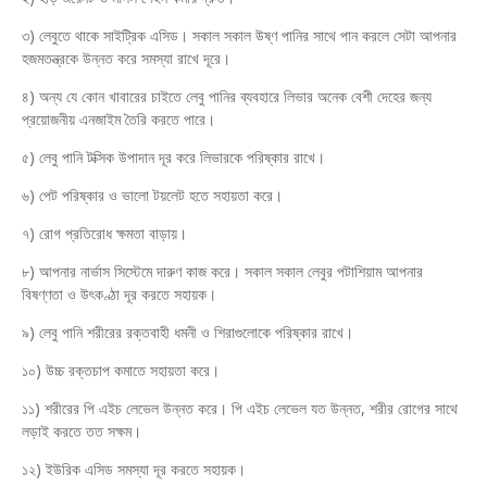
৩) লেবুতে থাকে সাইট্রিক এসিড। সকাল সকাল উষ্ণ পানির সাথে পান করলে সেটা আপনার
হজমতন্ত্রকে উন্নত করে সমস্যা রাখে দূরে।
৪) অন্য যে কোন খাবারের চাইতে লেবু পানির ব্যবহারে লিভার অনেক বেশী দেহের জন্য
প্রয়োজনীয় এনজাইম তৈরি করতে পারে।
৫) লেবু পানি টক্সিক উপাদান দূর করে লিভারকে পরিষ্কার রাখে।
৬) পেট পরিষ্কার ও ভালো টয়লেট হতে সহায়তা করে।
৭) রোগ প্রতিরোধ ক্ষমতা বাড়ায়।
৮) আপনার নার্ভাস সিস্টেমে দারুণ কাজ করে। সকাল সকাল লেবুর পটাশিয়াম আপনার
বিষণ্ণতা ও উৎকণ্ঠা দূর করতে সহায়ক।
৯) লেবু পানি শরীরের রক্তবাহী ধমনী ও শিরাগুলোকে পরিষ্কার রাখে।
১০) উচ্চ রক্তচাপ কমাতে সহায়তা করে।
১১) শরীরের পি এইচ লেভেল উন্নত করে। পি এইচ লেভেল যত উন্নত, শরীর রোগের সাথে
লড়াই করতে তত সক্ষম।
১২) ইউরিক এসিড সমস্যা দূর করতে সহায়ক।