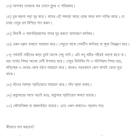
১৩) আপনার ত্বককে কর তোলে সুন্দর ও পরিষ্কার।
১৪) বুক জ্বলা পড়া দূর করে। যাদের এই সমস্যা আছে রোজ আধা কাপ পানির মাঝে ১ চা
চামচ লেবুর রস মিশিয়ে পান করুন।
১৫) কিডনী ও প্যানক্রিয়াসের পাথর দূর করতে অসাধারণ কার্যকর।
১৬) ওজন দ্রুত কমাতে সহায়তা করে। লেবুতে থাকে পেকটিন ফাইবার যা ক্ষুধা নিয়ন্ত্রণ করে।
১৭) গর্ভবতী নারীদের জন্য খুবই ভালো লেবু পানি। এটা শুধু নারীর শরীরই ভালো রাখে না।
বরং গর্ভের শিশুর অনেক বেশী উপকার করে। লেবুর ভিটামিন সি ও পটাশিয়াম শিশুর হাড়,
মস্তিষ্ক ও দেহের কোষ গঠনে সহায়তা করে। মাকেও গরভকালে রোগ বালাই থেকে দূরে
থাকে।
১৮) দাঁতের সমস্যা প্রতিরোধে সহায়তা করে। দাঁত ব্যথা কমায়।
১৯) ক্যান্সারের সাথে লড়াই করে, ক্যান্সার প্রতিরোধ ক্ষমতা বাড়ায়।
২০) মেটাবলিজম বা হজমশক্তি বাড়ায়। এতে ওজন কমাতেও প্রভাব পড়ে
কীভাবে পান করবেন?