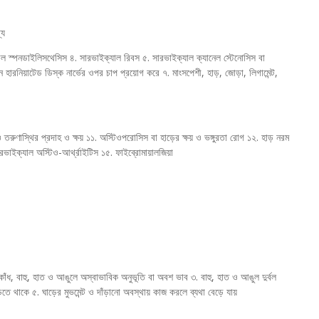
্য
ল স্পনডাইলিসথেসিস ৪. সারভাইক্যাল রিবস ৫. সারভাইক্যাল ক্যানেল স্টেনোসিস বা
ে হারনিয়াটেড ডিস্ক নার্ভের ওপর চাপ প্রয়োগ করে ৭. মাংসপেশী, হাড়, জোড়া, লিগামেন্ট,
 তরুণাস্থির প্রদাহ ও ক্ষয় ১১. অস্টিওপরোসিস বা হাড়ের ক্ষয় ও ভঙ্গুরতা রোগ ১২. হাড় নরম
রভাইক্যাল অস্টিও-আর্থ্রাইটিস ১৫. ফাইব্রোমায়ালজিয়া
 কাঁধ, বাহু, হাত ও আঙুলে অস্বাভাবিক অনুভূতি বা অবশ ভাব ৩. বাহু, হাত ও আঙুল দুর্বল
 থাকে ৫. ঘাড়ের মুভমেন্ট ও দাঁড়ানো অবস্থায় কাজ করলে ব্যথা বেড়ে যায়