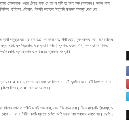
তিষ্ক মেরুজলকে ওপরে ঠেলার জন্য যে চাপের সৃষ্টি হয় তাই উচ্চ রক্তচাপ। অনেক সময়
ডিজিজ, হার্টফেল, স্ট্রোক, কিডনি অকেজো ইত্যাদি মারাত্মক সমস্যা দেখা দেয়।
র ব্যথা অনুভূত হয়। দু-চার ঘণ্টা পর কমে যায়, মাথা ঘোরা, বুক ধড়ফড় করা, মনোযোগের
দিয়ে রক্ত পড়া, ক্লান্তিবোধ, ঘাড় ব্যথা। কারণ, ধূমপান, ওজন বেশি, অলস জীবন-যাপন,
 কিডনি রোগ, অ্যাড্রেনাল ও থাইরয়েড গ্রন্থির সমস্যা।
ুন ১ কোয়া করে দুবেলা ভাতের সঙ্গে ১৫ দিন খান।৪টি তুলসীপাতা ও ২টি নিমপাতা ১ চা
েবু চিপে দিনে ২-৩ বার পান করতে হবে।
সাঁতার কাটা ও শারীরিক পরিশ্রম করা, রেড মিট বর্জন করা। রিফ্লেক্সো্লজি বিন্দুসমূহ ৩,
 থেকে ৮০ বা ২ মিনিট একটি সুচালো ভোঁতা কাঠি দ্বারা চাপ প্রয়োগ করতে হয়। প্রতি ১