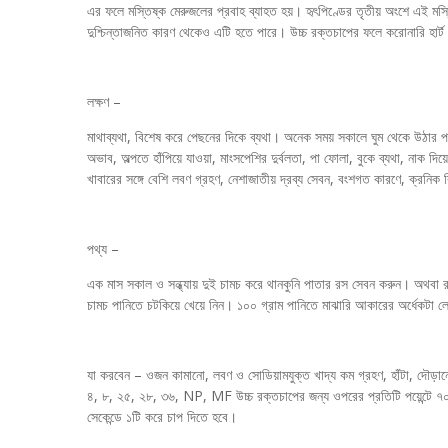
এর ফলে মস্তিষ্ক মেরুজলের প্রবাহ ব্যাহত হয়। হৃৎপিণ্ডের তৃতীয় অংশে এই মস্
দুশ্চিন্তাজনিত কারণ থেকেও এটি হতে পারে। উচ্চ রক্তচাপের ফলে করোনারি হার্ট 
লক্ষণ –
মাথাব্যথা, বিশেষ করে পেছনের দিকে ব্যথা। অনেক সময় সকালে ঘুম থেকে উঠার প
অভাব, অল্পতে হাঁপিয়ে যাওয়া, মাংসপেশির দুর্বলতা, পা ফোলা, বুকে ব্যথা, নাক 
খাবারের সঙ্গে বেশি লবণ গ্রহণ, নেশাজাতীয় দ্রব্য সেবন, বংশগত কারণে, ক্রনিক
পথ্য –
এক মাস সকাল ও সন্ধ্যায় দুই চামচ করে থানকুনি পাতার রস সেবন করুন। অথবা রস
চামচ পানিতে চটকিয়ে খেয়ে নিন। ১০০ গ্রাম পানিতে মাঝারি আকারের অর্ধেকটা ল
যা করবেন – ওজন কামানো, লবণ ও সোডিয়ামযুক্ত খাদ্য কম গ্রহণ, হাঁটা, দৌড়ানো, 
৪, ৮, ২৫, ২৮, ৩৬, NP, MF উচ্চ রক্তচাপের জন্য ওপরের প্রতিটি পয়েন্টে ৭০
সেকেন্ডে ১টি করে চাপ দিতে হবে।