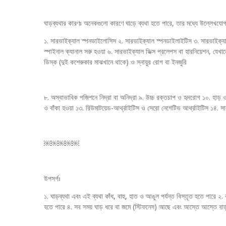
ঘাড়ব্যথার কারণঃ অনেকগুলো কারণে ঘাড়ে ব্যথা হতে পারে, তার মধ্যে উল্লেখযোগ
১. সারভাইক্যাল স্পনডাইলোসিস ২. সারভাইক্যাল স্পনডাইলাইটিস ৩. সারভাইক্যা
স্পাইনাল ক্যানাল সরু হওয়া ৬. সারভাইক্যাল ডিক্স প্রলেপস বা হারনিয়েশন, যেখান
ডিস্ক (দুই কশেরুকার মাঝখানে থাকে) ও স্নায়ুর রোগ বা ইনজুরি
৮. অস্বাভাবিক পজিশনে নিদ্রা বা অনিদ্রা ৯. উচ্চ রক্তচাপ ও হৃদরোগ ১০. হাড় ও
ও বাঁকা হওয়া ১৩. রিউমাটয়েড-আর্থ্রাইটিস ও সেরো নেগেটিভ আর্থ্রাইটিস ১৪. সা
￼￼￼￼￼
উপসর্গঃ
১. ঘাড়ব্যথা এবং এই ব্যথা কাঁধ, বাহু, হাত ও আঙুল পর্যন্ত বিস্তৃত হতে পারে ২.
হতে পারে ৪. সব সময় ঘাড় ধরে বা জমে (স্টিফনেস) আছে এবং আস্তে আস্তে বাড়তে