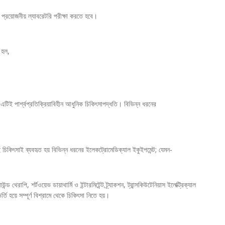
্য প্রয়োজনীয় ল্যাবরেটরি পরীক্ষা করতে হবে।
 হল,
এটিই পার্শ্বপ্রতিক্রিয়াবিহীন আধুনিক চিকিৎসাপদ্ধতি। বিভিন্ন ধরনের
ই চিকিৎসাই ব্যবহৃত হয় বিভিন্ন ধরনের ইলেকট্রোমেডিক্যাল ইকুইপমেন্ট; যেমন-
 থেরাপি, শর্টওয়েভ ডায়াথার্মি ও ইন্টারমিটেন্ট ট্র্যাকশন, ট্রান্সকিউটেনিয়াস ইলেক্ট্রিক্যাল
্তি হয়ে সম্পূর্ণ বিশ্রামে থেকে চিকিৎসা নিতে হয়।