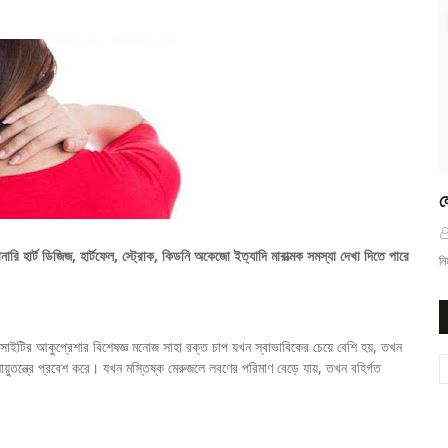
ল
রি হার্ট ডিজিজ, হার্টফেল, স্ট্রোক, কিডনি অকেজো ইত্যাদি মারাত্মক সমস্যা দেখা দিতে পারে
নি
োসাইটির আকুপ্রেশার বিশেষজ্ঞ মনোজ সাহা রক্ত চাপ যখন স্বাভাবিকের চেয়ে বেশি হয়, তখন
য়ুতন্ত্রে প্রবেশ করে। যখন মস্তিষ্ক মেরুজলে লবণের পরিমাণ বেড়ে যায়, তখন বহির্গত