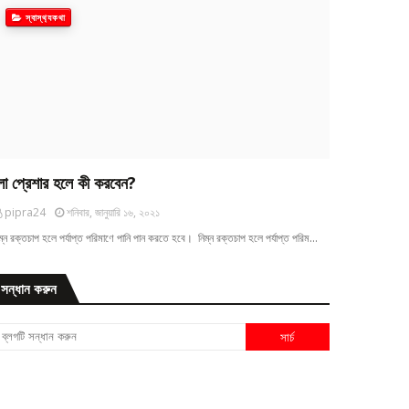
স্বাস্থ‍্যকথা
ো প্রেশার হলে কী করবেন?
pipra24
শনিবার, জানুয়ারি ১৬, ২০২১
ম্ন রক্তচাপ হলে পর্যাপ্ত পরিমাণে পানি পান করতে হবে। নিম্ন রক্তচাপ হলে পর্যাপ্ত পরিম…
সন্ধান করুন