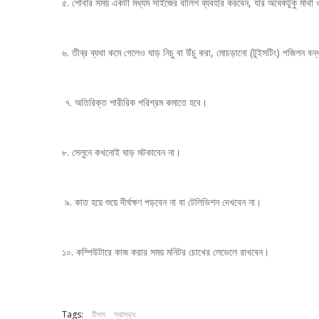
৫. শোবার সময় একটা মধ্যম সাইজের বালিশ ব্যবহার করবেন, যার অর্ধেকটুকু মাথা 
৬. তীব্র ব্যথা কমে গেলেও ঘাড় নিচু বা উঁচু করা, মোচড়ানো (টুইসটিং) পজিশন বন
৭. অতিরিক্ত শারীরিক পরিশ্রম কমাতে হবে।
৮. সেলুনে কখনোই ঘাড় মটকাবেন না।
৯. কাত হয়ে শুয়ে দীর্ঘক্ষণ পড়বেন না বা টেলিভিশন দেখবেন না।
১০. কম্পিউটারে কাজ করার সময় মনিটর চোখের লেভেলে রাখবেন।
Tags:
টিপস
স্বাস্থ‍্য