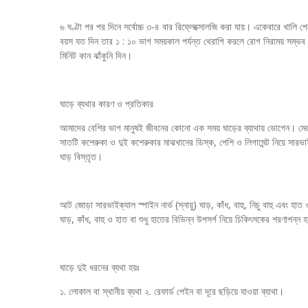
৬ ঘণ্টা পর পর দিনে সর্বোচ্চ ৩-৪ বার রিফ্লেক্সোলজি করা যায়। একেবারে খালি
বয়স যত দিন তার ১ : ১০ ভাগ সময়কাল পর্যন্ত থেরাপি করলে রোগ নিরাময় সম্ভব।
মিনিট কান ঝাঁকুনি দিন।
ঘাড়ে ব্যথার কারণ ও প্রতিকার
আমাদের বেশির ভাগ মানুষই জীবনের কোনো এক সময় ঘাড়ের ব্যাথায় ভোগেন। মেরু
সাতটি কশেরুকা ও দুই কশেরুকার মাঝখানের ডিস্ক, পেশি ও লিগামেন্ট নিয়ে সারভা
ঘাড় বিস্তৃত।
আট জোড়া সারভাইক্যাল স্পাইন নার্ভ (স্নায়ু) ঘাড়, কাঁধ, বাহু, নিচু বাহু এবং হ
ঘাড়, কাঁধ, বাহু ও হাত বা শুধু হাতের বিভিন্ন উপসর্গ নিয়ে চিকিৎসকের শরণাপন্ন
ঘাড়ে দুই ধরনের ব্যথা হয়ঃ
১. লোকাল বা স্থানীয় ব্যথা ২. রেফার্ড পেইন বা দূরে ছড়িয়ে যাওয়া ব্যাথা।