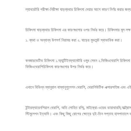
ল্যাবরেটরি পরীক্ষা-নিরীক্ষা ঘাড়ব্যথার চিকিৎসা দেয়ার আগে কারণ নির্ণয় করার জন
চিকিৎসা ঘাড়ব্যথার চিকিৎসা এর কারণগুলোর ওপর নির্ভর করে। চিকিৎসার মূল লক্ষ
১. ব্যথা ও অন্যান্য উপসর্গ নিরাময় করা ২. ঘাড়ের মুভমেন্ট স্বাভাবিক করা।
কনজারভেটিভ চিকিৎসা ১.অ্যান্টিইনফ্যামেটরি ওষুধ সেবন ২.ফিজিওথেরাপি চিকিৎসা 
ফিজিওথেরাপিচিকিৎসা কারণগুলোর উপর নির্ভর করে।
এখানে বিভিন্ন ম্যানুয়াল বাম্যানুপুলেশন থেরাপি, থেরাপিউটিক এক্সারসাইজ এবং এ
ইন্টারফ্যারেনশিয়াল থেরাপি, অতি লোহিত রশ্মি, মাইক্রো-ওয়েভ ডায়াথারমি,আল্ট্রাসাউন্ড
স্টিমুলেশন ইত্যাদি। এবং কিছু কিছু রোগের ক্ষেত্রে দুই-তিন সপ্তাহ হাসপাতালে ভর