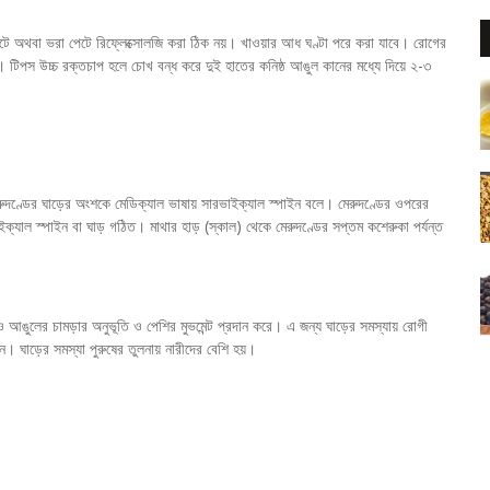
 পেটে অথবা ভরা পেটে রিফ্লেক্সোলজি করা ঠিক নয়। খাওয়ার আধ ঘণ্টা পরে করা যাবে। রোগের
 টিপস উচ্চ রক্তচাপ হলে চোখ বন্ধ করে দুই হাতের কনিষ্ঠ আঙুল কানের মধ্যে দিয়ে ২-৩
দণ্ডের ঘাড়ের অংশকে মেডিক্যাল ভাষায় সারভাইক্যাল স্পাইন বলে। মেরুদণ্ডের ওপরের
ইক্যাল স্পাইন বা ঘাড় গঠিত। মাথার হাড় (স্কাল) থেকে মেরুদণ্ডের সপ্তম কশেরুকা পর্যন্ত
াত ও আঙুলের চামড়ার অনুভূতি ও পেশির মুভমেন্ট প্রদান করে। এ জন্য ঘাড়ের সমস্যায় রোগী
 হন। ঘাড়ের সমস্যা পুরুষের তুলনায় নারীদের বেশি হয়।