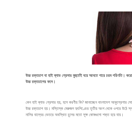
উচ্চ রক্তচাপ বা হাই ব্লাড প্রেসার মুহুর্তেই বয়ে আনতে পারে চরম পরিণতি। করোনা
উচ্চ রক্তচাপের ফলে।
কেন হাই ব্লাড প্রেসার হয়, হলে করণীয় কি? জানাচ্ছেন বাংলাদেশ আকুপ্রেশার স
উচ্চ রক্তচাপ হয়। মস্তিস্ক মেরুজল হৃৎপিণ্ডের তৃতীয় অংশ থেকে ওপরে উঠে স্না
নালির বাল্বের ভেতরে অবস্থিত চুলের মতো সূক্ষ কোষগুলো শক্ত হয়ে যায়।