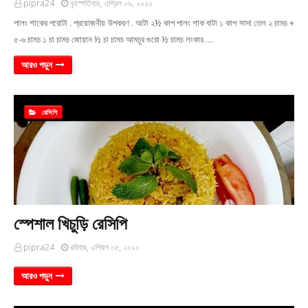
pipra24
বৃহস্পতিবার, এপ্রিল ০৯, ২০২০
পালং শাকের পরোটা . প্রয়োজনীয় উপকরণ . আটা ২½ কাপ পালং শাক বাটা ১ কাপ সাদা তেল ২ চামচ +
৫-৬ চামচ ১ চা চামচ জোয়ান ½ চা চামচ আমচুর গুরো ½ চামচ লংকার …
আরও পড়ুন
রেসিপি
স্পেশাল খিচুড়ি রেসিপি
pipra24
রবিবার, এপ্রিল ০৫, ২০২০
আরও পড়ুন