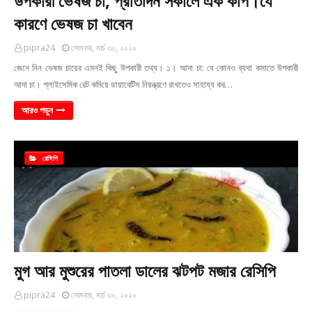
উপকারী ভেষজ চা, প্রতিদিন সকালে এক কাপ।যে
কারণে ভেষজ চা খাবেন
pipra24
সোমবার, মার্চ ৩০, ২০২০
জেনে নিন ভেষজ চায়ের এমনই কিছু উপকারী তথ্য। ১। আদা চা: যে কোনও ব্যথা কমাতে উপকারী
আদা চা। গ্লাইসেমিক রেট কমিয়ে ডায়াবেটিস নিয়ন্ত্রণে রাখতেও সাহায্য কর…
আরও পড়ুন
রেসিপি
মুগ আর মুশুরের পাতলা ডালের ঝটপট মজার রেসিপি
pipra24
সোমবার, মার্চ ৩০, ২০২০