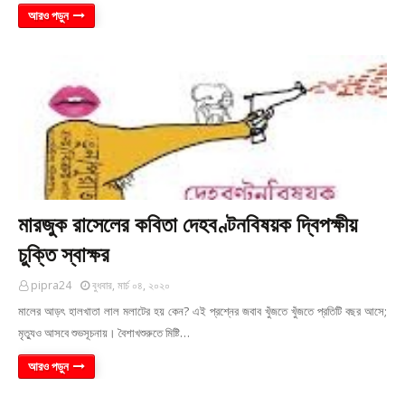
আরও পড়ুন
মারজুক রাসেলের কবিতা দেহবণ্টনবিষয়ক দ্বিপক্ষীয়
চুক্তি স্বাক্ষর
pipra24
বুধবার, মার্চ ০৪, ২০২০
মালের আড়ৎ হালখাতা লাল মলাটের হয় কেন? এই প্রশ্নের জবাব খুঁজতে খুঁজতে প্রতিটি বছর আসে;
মৃত্যুও আসবে শুভসূচনায়। বৈশাখশুরুতে মিষ্টি…
আরও পড়ুন