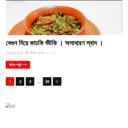
বেগুন দিয়ে কাচকি শুঁটকি । অসাধারণ স্বাদ ।
pipra24
শনিবার, জুলাই ০৭, ২০১৮
আরও পড়ুন
...
1
2
3
30