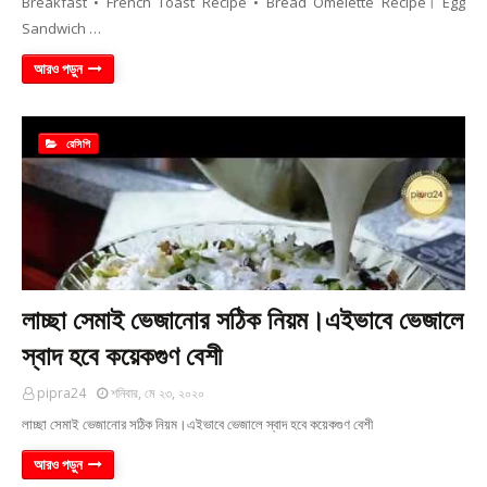
Breakfast • French Toast Recipe • Bread Omelette Recipe। Egg
Sandwich …
আরও পড়ুন
রেসিপি
লাচ্ছা সেমাই ভেজানোর সঠিক নিয়ম।এইভাবে ভেজালে
স্বাদ হবে কয়েকগুণ বেশী
pipra24
শনিবার, মে ২৩, ২০২০
লাচ্ছা সেমাই ভেজানোর সঠিক নিয়ম।এইভাবে ভেজালে স্বাদ হবে কয়েকগুণ বেশী
আরও পড়ুন