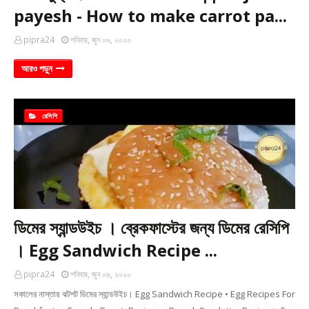
payesh - How to make carrot pa...
pipra24
শনিবার, জুন ০৬, ২০২০
আরও পড়ুন
রেসিপি
ডিমের স্যান্ডউইচ । ব্রেকফাস্টের জন্য ডিমের রেসিপি
। Egg Sandwich Recipe ...
pipra24
শনিবার, জুন ০৬, ২০২০
সকালের নাস্তায় ঝটপট ডিমের স্যান্ডউইচ। Egg Sandwich Recipe • Egg Recipes For