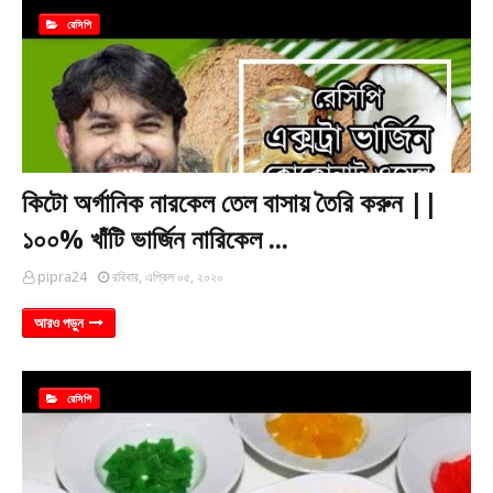
রেসিপি
কিটো অর্গানিক নারকেল তেল বাসায় তৈরি করুন ||
১০০% খাঁটি ভার্জিন নারিকেল ...
pipra24
রবিবার, এপ্রিল ০৫, ২০২০
আরও পড়ুন
রেসিপি