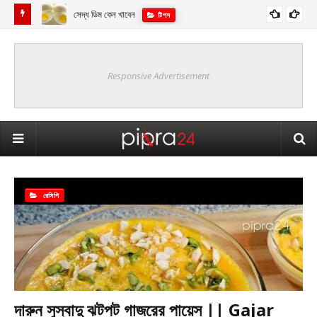
ডায়াবেটিস নিয়ন্ত্রণে ভেষজ
ডায়াবেটিস
Responsive Advertisement
রেসিপি
দারুন সুস্বাদু ঝটপট গাজরের পায়েস || Gajar