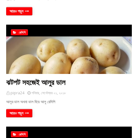
আরও পড়ুন
রেসিপি
ঝটপট সহজেই আলুর ডাল
pipra24
শনিবার, সেপ্টেম্বর ০১, ২০১৮
আলুর ডাল অথবা ডাল দিয়ে আলু রেসিপি
আরও পড়ুন
রেসিপি