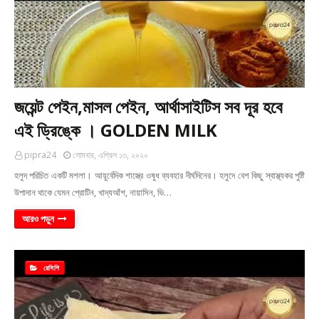
জয়েন্ট পেইন,মাসল পেইন, আর্থাসাইটিস সব দূর হবে
এই ড্রিঙ্কে । GOLDEN MILK
pipra24
সোমবার, এপ্রিল ১৩, ২০২০
হলুদ পরিচিত একটি মশলা। আয়ুর্বেদিক শাস্ত্রে ওষুধ ব্যবহার দীর্ঘদিনের। হলুদে বেশ কিছু স্বাস্থ্যকর পুষ্টি
উপাদান থাকে যেমন প্রোটিন, খাদ্যআঁশ, নায়াসিন, ভি…
আরও পড়ুন
রেসিপি