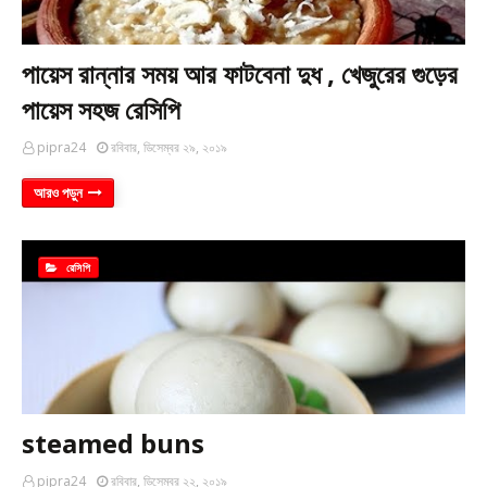
পায়েস রান্নার সময় আর ফাটবেনা দুধ , খেজুরের গুড়ের
পায়েস সহজ রেসিপি
pipra24
রবিবার, ডিসেম্বর ২৯, ২০১৯
আরও পড়ুন
রেসিপি
steamed buns
pipra24
রবিবার, ডিসেম্বর ২২, ২০১৯