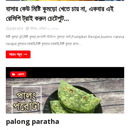
বাসার কেউ মিষ্টি কুমড়ো খেতে চায় না, একবার এই
রেসিপি ট্রাই করুন চেটেপুট...
pipra24
শনিবার, এপ্রিল ১১, ২০২০
মিষ্টি কুমড়া ঘন্ট,মিষ্টি কুমড়া,বাংগালী স্টাইলে কুমড়ো ভর্তা,Pumpkin Recipe,kumro ranna
recipe,কুমড়ার তরকারি,মিষ্টি কুমড়ার তরকারি,মিষ্টি কুমড়া রান্ন…
আরও পড়ুন
রেসিপি
palong paratha