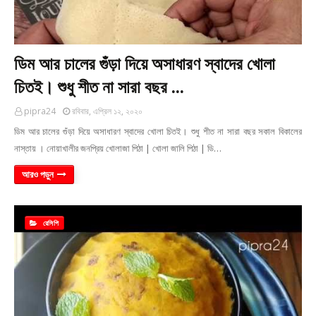
ডিম আর চালের গুঁড়া দিয়ে অসাধারণ স্বাদের খোলা
চিতই। শুধু শীত না সারা বছর ...
pipra24
রবিবার, এপ্রিল ১২, ২০২০
ডিম আর চালের গুঁড়া দিয়ে অসাধারণ স্বাদের খোলা চিতই। শুধু শীত না সারা বছর সকাল বিকালের
নাস্তায় । নোয়াখালীর জনপ্রিয় খোলাজা পিঠা | খোলা জালি পিঠা | ডি…
আরও পড়ুন
রেসিপি